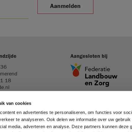
Aanmelden
ndzijde
Aangesloten bij
 36
rmerend
41 18
de.nl
ik van cookies
ontent en advertenties te personaliseren, om functies voor soci
erkeer te analyseren. Ook delen we informatie over uw gebruik 
map
cial media, adverteren en analyse. Deze partners kunnen deze