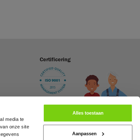
Certificering
Alles toestaan
al media te
van onze site
Aanpassen
Webdesign:
ipsis
 gegevens