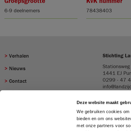
Groepsgrootte
KvK nummer
6-9 deelnemers
78438403
Stichting La
Verhalen
Stationsweg
Nieuws
1441 EJ
Pu
0299 - 47 
Contact
info@landzij
Deze website maakt gebru
We gebruiken cookies om c
bieden en om ons websitev
Disclaimer
Privacy Verklaring
Klachten
Site
met onze partners voor so