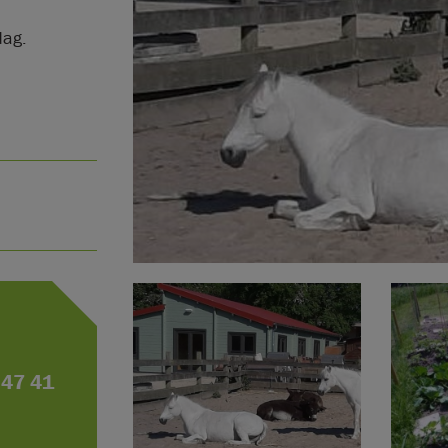
dag.
- 47 41