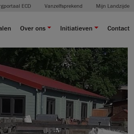
rgportaal ECD
Vanzelfsprekend
Mijn Landzijde
alen
Over ons
Initiatieven
Contact