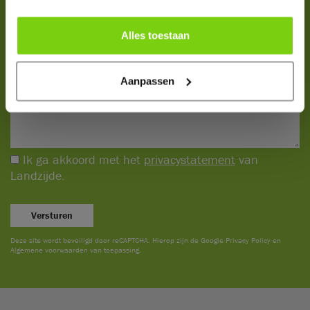
Alles toestaan
Aanpassen
Ik ga akkoord met het
privacystatement
van
Landzijde.
Versturen
Deze site wordt beveiligd door reCAPTCHA. Hierop zijn de Google
Privacy Policy
en
Algemene voorwaarden
van toepassing.