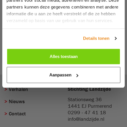
partners voor social media, adverteren en analyse. Deze
partners kunnen deze gegevens combineren met andere
informatie die u aan ze heeft verstrekt of die ze hebben
verzameld op basis van uw gebruik van hun services.
Details tonen
Alles toestaan
Terug naar overzicht
Aanpassen
Stichting Landzijde
Verhalen
Stationsweg 36
Nieuws
1441 EJ
Purmerend
0299 - 47 41 18
Contact
info@landzijde.nl