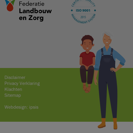
Disclaimer
Privacy Verklaring
Klachten
Sitemap
Webdesign:
ipsis