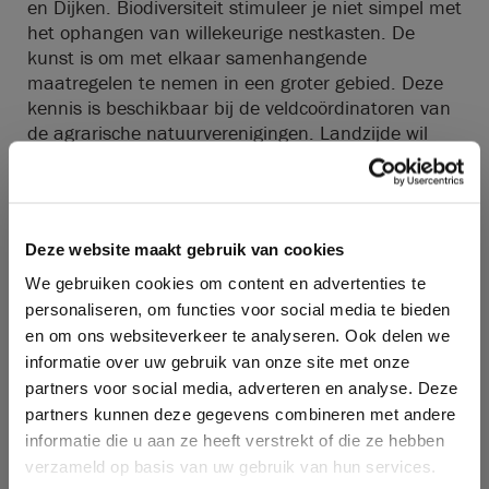
en Dijken. Biodiversiteit stimuleer je niet simpel met
het ophangen van willekeurige nestkasten. De
kunst is om met elkaar samenhangende
maatregelen te nemen in een groter gebied. Deze
kennis is beschikbaar bij de veldcoördinatoren van
de agrarische natuurverenigingen. Landzijde wil
ook in andere delen van Noord-Holland de
samenwerking opzoeken om zo door heel Noord-
Holland met deelnemers op onze zorgboerderijen
een bijdrage te leveren aan het herstel van de
Deze website maakt gebruik van cookies
biodiversiteit.
We gebruiken cookies om content en advertenties te
personaliseren, om functies voor social media te bieden
en om ons websiteverkeer te analyseren. Ook delen we
Meer info:
informatie over uw gebruik van onze site met onze
Nieuwsartikel Schermerdagblad
partners voor social media, adverteren en analyse. Deze
Nieuwsartikel Noordhollands dagblad
partners kunnen deze gegevens combineren met andere
Landzijde project 'Zorgboerderijen als motor voor
informatie die u aan ze heeft verstrekt of die ze hebben
herstel van biodiversiteit en verbinding'
verzameld op basis van uw gebruik van hun services.