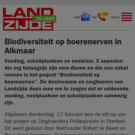
mail
bel
menu
Biodiversiteit op boerenerven in
Alkmaar
Voeding, schuilplaatsen en nestelen: 3 aspecten
die erg belangrijk zijn voor dieren en die een cirkel
vormen in het project “Biodiversiteit op
boerenerven”. De deelnemers en zorgboeren van
Landzijde doen mee om te zorgen dat er voldoende
voeding, nestplaatsen en schuilplaatsen aanwezig
zijn.
Afgelopen donderdag, 17 februari was de aftrap van
het project op Zorgboerderij Polderpracht in Oterleek.
Dit werd gedaan door Wethouder Robert te Beest en
Boer Joost Stroomer. Zij hingen samen een nestkastje